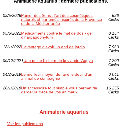
Animalerie aquarius : dernière publications.
03/5/2026
Panier des Sens : l’art des cosmétiques
536
naturels et parfumés inspirés de la Provence
Clicks
et de la Méditerranée
05/5/2022
Médicaments contre le mal de dos - gel
8 154
d'harpagophytum
Clicks
18/1/2022
L'avantage d'avoir un abri de jardin
7 960
Clicks
09/12/2021
Une petite histoire de la viande Wagyu
7 200
Clicks
04/2/2019
Le meilleur moyen de faire le deuil d'un
8 041
animal de compagnie
Clicks
26/1/2018
Un accessoire tout simple vous permet de
16 255
garder la trace de vos animaux
Clicks
Animalerie aquarius
Voir les publications