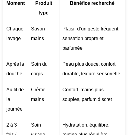
Moment
Produit
Bénéfice recherché
type
Chaque
Savon
Plaisir d’un geste fréquent,
lavage
mains
sensation propre et
parfumée
Après la
Soin du
Peau plus douce, confort
douche
corps
durable, texture sensorielle
Au fil de
Crème
Confort, mains plus
la
mains
souples, parfum discret
journée
2 à 3
Soin
Hydratation, équilibre,
fois /
visage
routine plus régulière