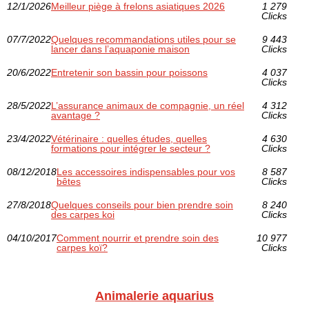
12/1/2026
Meilleur piège à frelons asiatiques 2026
1 279
Clicks
07/7/2022
Quelques recommandations utiles pour se
9 443
lancer dans l’aquaponie maison
Clicks
20/6/2022
Entretenir son bassin pour poissons
4 037
Clicks
28/5/2022
L’assurance animaux de compagnie, un réel
4 312
avantage ?
Clicks
23/4/2022
Vétérinaire : quelles études, quelles
4 630
formations pour intégrer le secteur ?
Clicks
08/12/2018
Les accessoires indispensables pour vos
8 587
bêtes
Clicks
27/8/2018
Quelques conseils pour bien prendre soin
8 240
des carpes koi
Clicks
04/10/2017
Comment nourrir et prendre soin des
10 977
carpes koï?
Clicks
Animalerie aquarius