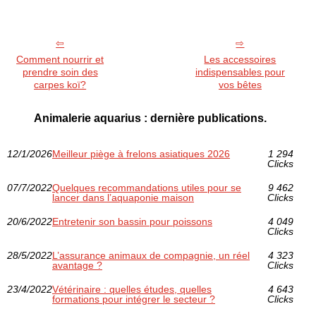
Comment nourrir et
Les accessoires
prendre soin des
indispensables pour
carpes koï?
vos bêtes
Animalerie aquarius : dernière publications.
12/1/2026
Meilleur piège à frelons asiatiques 2026
1 294
Clicks
07/7/2022
Quelques recommandations utiles pour se
9 462
lancer dans l’aquaponie maison
Clicks
20/6/2022
Entretenir son bassin pour poissons
4 049
Clicks
28/5/2022
L’assurance animaux de compagnie, un réel
4 323
avantage ?
Clicks
23/4/2022
Vétérinaire : quelles études, quelles
4 643
formations pour intégrer le secteur ?
Clicks