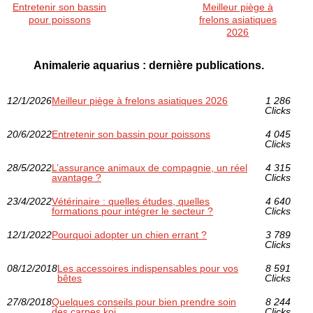
Entretenir son bassin
Meilleur piège à
pour poissons
frelons asiatiques
2026
Animalerie aquarius : dernière publications.
12/1/2026
Meilleur piège à frelons asiatiques 2026
1 286
Clicks
20/6/2022
Entretenir son bassin pour poissons
4 045
Clicks
28/5/2022
L’assurance animaux de compagnie, un réel
4 315
avantage ?
Clicks
23/4/2022
Vétérinaire : quelles études, quelles
4 640
formations pour intégrer le secteur ?
Clicks
12/1/2022
Pourquoi adopter un chien errant ?
3 789
Clicks
08/12/2018
Les accessoires indispensables pour vos
8 591
bêtes
Clicks
27/8/2018
Quelques conseils pour bien prendre soin
8 244
des carpes koi
Clicks